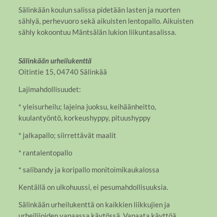
Sälinkään koulun salissa pidetään lasten ja nuorten
sählyä, perhevuoro sekä aikuisten lentopallo. Aikuisten
sähly kokoontuu Mäntsälän lukion liikuntasalissa.
Sälinkään urheilukenttä
Oitintie 15, 04740 Sälinkää
Lajimahdollisuudet:
* yleisurheilu; lajeina juoksu, keihäänheitto,
kuulantyöntö, korkeushyppy, pituushyppy
* jalkapallo; siirrettävät maalit
* rantalentopallo
* salibandy ja koripallo monitoimikaukalossa
Kentällä on ulkohuussi, ei pesumahdollisuuksia.
Sälinkään urheilukenttä on kaikkien liikkujien ja
urheilijoiden vapaassa käytössä. Vapaata käyttöä