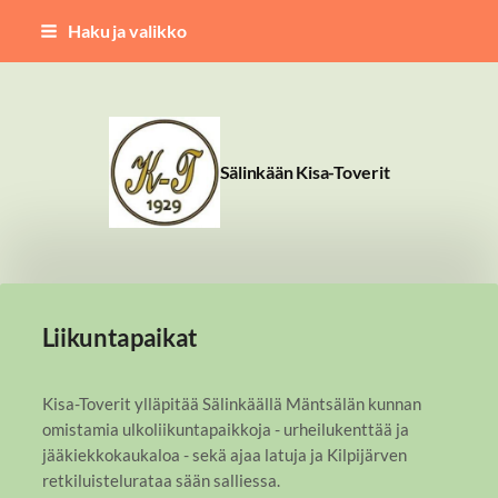
Siirry
Haku ja valikko
sivun
sisältöön
Sälinkään Kisa-Toverit
Liikuntapaikat
Kisa-Toverit ylläpitää Sälinkäällä Mäntsälän kunnan
omistamia ulkoliikuntapaikkoja - urheilukenttää ja
jääkiekkokaukaloa - sekä ajaa latuja ja Kilpijärven
retkiluistelurataa sään salliessa.