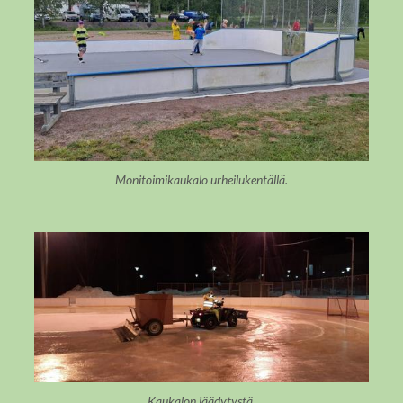
Monitoimikaukalo urheilukentällä.
Kaukalon jäädytystä.