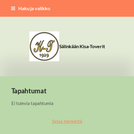
Siirry
Haku ja valikko
sivun
sisältöön
Sälinkään Kisa-Toverit
Tapahtumat
Ei tulevia tapahtumia
Selaa menneitä