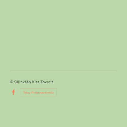
©
Sälinkään Kisa-Toverit
Tehty Yhdistysavaimella
Facebook